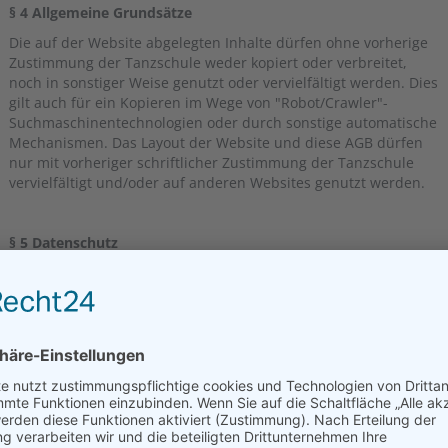
§ 4 Allgemeine Grundsätze
Die auf der Website abgelegten Inhalte dürfen ohne vorherige
Zustimmung der Tanzschule weder kopiert oder verbreitet,
noch in sonstiger Weise genutzt oder vervielfältigt werden. Dies
gilt auch für ein Kopieren im Wege von "Robot/Crawler"-
Suchmaschinentechnologien oder durch sonstige automatische
Mechanismen. Das Layout der Website und diese AGB dürfen
nur mit vorheriger schriftlicher Zustimmung der Tanzschule
vervielfältigt und/oder auf anderen Websites genutzt werden.
§ 5 Datenschutz
Der Schutz personenbezogener Daten ist der Tanzschule ein
wichtiges Anliegen. Aus diesem Grund ist das Einhalten der
gesetzlichen Bestimmungen zum Datenschutz für die
Tanzschule selbstverständlich.
Die Tanzschule erhebt, verarbeitet und nutzt die
personenbezogenen Daten des Kunden im automatisierten
Verfahren, soweit diese für die Begründung, inhaltliche
Ausgestaltung und/oder Änderungen des Angebots der
Website erforderlich sind (Bestandsdaten) gemäß §§ 28 BDSG,