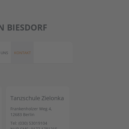
N BIESDORF
 UNS
KONTAKT
Tanzschule Zielonka
Frankenholzer Weg 4,
12683 Berlin
Tel: (030) 53019104
NUR SMS: 0177 1781215