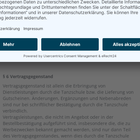
14 TMG.
Ferner erhebt, verarbeitet und nutzt die Tanzschule Nutzungs-
und Abrechnungsdaten des Kunden, soweit dies erforderlich
ist, um die Inanspruchnahme von Telemedien zu ermöglichen
und abzurechnen (Nutzungsdaten) gemäß §§ 28 ff. BDSG, 15
TMG.
Die Tanzschule ist berechtigt Foto und Video Aufnahmen
während dem Aufenthalt bei Veranstaltungen und Kursen der
Tanzschule zu erstellen und diese auf der Website und
anderen sozialen Netzwerken (Facebook) zu veröffentlichen.
§ 6 Vertragsgegenstand
Vertragsgegenstand ist allein die Erbringung von
Dienstleistungen durch die Tanzschule bzw. die Lieferung von
Gutscheinen. Änderungen, Ergänzungen und Nebenabreden
sind nur bei schriftlicher Bestätigung durch die Tanzschule
verbindlich.
Vertragsleistungen, die nicht im Angebot oder in der
Bestellbestätigung aufgeführt sind, insbesondere die, die zu
Werbezwecken bekannt gemacht werden, sind nur dann Teil
des Vertragsgegenstandes, wenn dies durch die Tanzschule