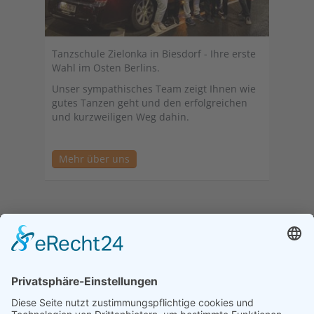
Tanzschule Zielonka in Biesdorf - Ihre erste
Wahl im Osten Berlins.
Unser sympathisches Team zeigt Ihnen wie
gutes Tanzen geht und den erfolgreichen
und kurzweiligen Weg dahin.
Mehr über uns
Tanzschule Peter Zielonka - Berlin
Biesdorf
Bei uns lernen Sie Tanzen und nicht nur Schritte ...
Auf dieser Homepage finden Sie alles rund um unsere